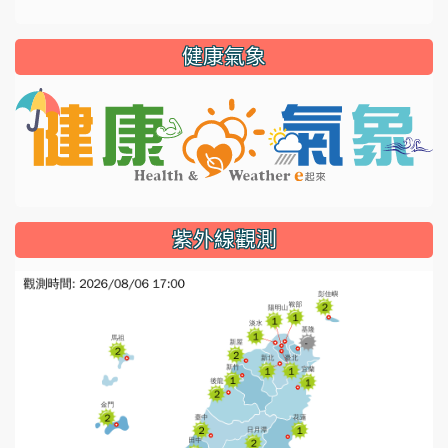
健康氣象
li
紫外線觀測
l