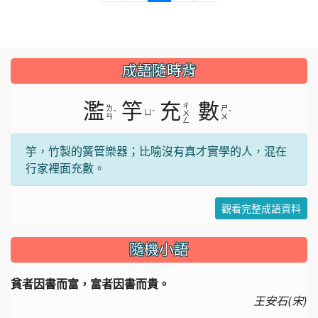
成語隨時背
濫
竽
充
數
ㄔ
ㄌ
ㄕ
ˋ
ㄩ
ˊ
ˋ
ㄨ
ㄢ
ㄨ
ㄥ
竽，竹製的簧管樂器；比喻沒有真才實學的人，混在
行家裡面充數。
觀看完整成語資料
隨機小語
貧者因書而富，富者因書而貴。
王安石(宋)