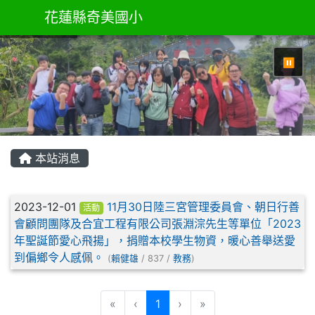
花蓮縣奇美國小
⏸
本站消息
文章列表
2023-12-01
11月30日陸三宮管理委員會、朝日行善
活動
會顧問團隊及合宜工程有限公司張淵淙先生等單位「2023
年聖誕節愛心飛揚」，捐贈本校學生物資，暖心善舉送愛
到偏鄉令人感佩。
(
賴健雄
/ 837 /
教務
)
(目前頁次)
«
‹
1
›
»