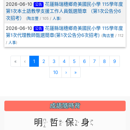
2026-06-10
花蓮縣瑞穗鄉奇美國民小學 115學年度
公告
第1次本土語教學支援工作人員甄選簡章 （第1次公告分6
次招考）
(
陶吉豐
/ 105 /
人事
)
2026-06-10
花蓮縣瑞穗鄉奇美國民小學 115學年度
公告
第1次代理教師甄選簡章(第1次公告分6次招考)
(
陶吉豐
/ 112
/
人事
)
(目前頁次)
«
‹
1
2
3
4
5
6
7
8
9
下一頁
最後頁
10
›
»
成語隨時背
明
哲
保
身
ㄇ
ㄓ
ㄅ
ㄕ
ˊ
ˊ
ˇ
ㄧ
ㄜ
ㄠ
ㄣ
ㄥ