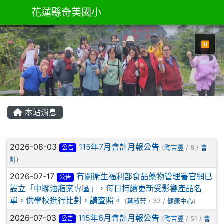
花蓮縣奇美國小
⏸
本站消息
文章列表
2026-08-03
115年7月會計月報公告
公告
(
陶吉豐
/ 8 /
會
計
)
2026-07-17
有關衛生福利部食品藥物管理署官網已
公告
設立「中聯油脂案專區」，每日持續更新受影響產品名
單，供學校進行比對，請查照。
(
葉淑芳
/ 33 /
健康中心
)
2026-07-03
115年6月會計月報公告
公告
(
陶吉豐
/ 51 /
會