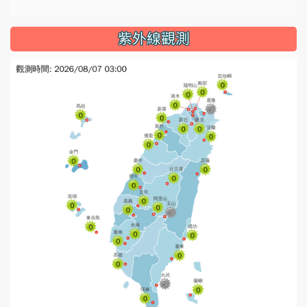
紫外線觀測
l