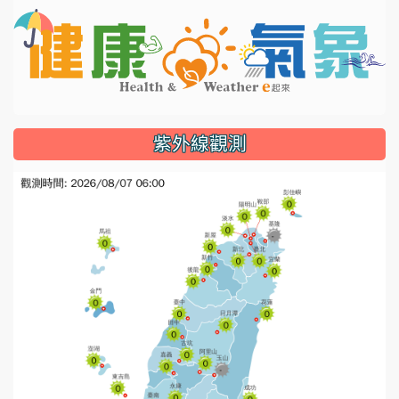
li
紫外線觀測
l