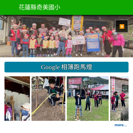
花蓮縣奇美國小
⏸
Google 相簿跑馬燈
1150327本土教育吉籟獵人學校參訪
1150327本土教育吉籟
1150
more...