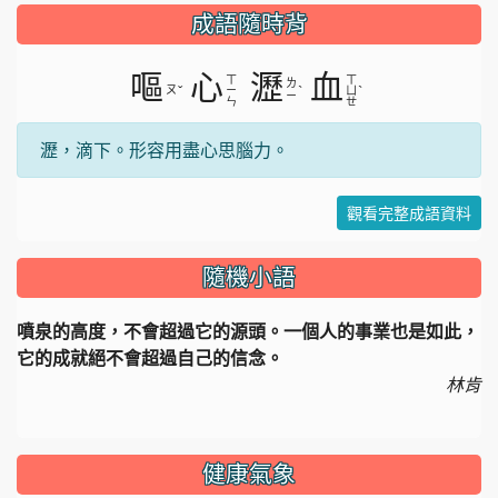
成語隨時背
嘔
心
瀝
血
ㄒ
ㄒ
ㄌ
ㄡ
ˇ
ˋ
ˋ
ㄧ
ㄩ
ㄧ
ㄣ
ㄝ
瀝，滴下。形容用盡心思腦力。
觀看完整成語資料
隨機小語
噴泉的高度，不會超過它的源頭。一個人的事業也是如此，
它的成就絕不會超過自己的信念。
林肯
健康氣象