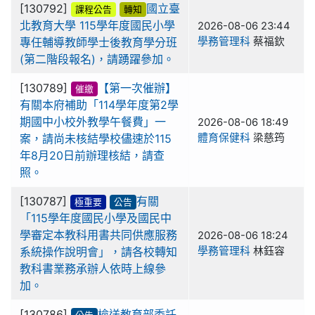
[130792]
國立臺
課程公告
轉知
北教育大學 115學年度國民小學
2026-08-06 23:44
專任輔導教師學士後教育學分班
學務管理科
蔡福欽
(第二階段報名)，請踴躍參加。
[130789]
【第一次催辦】
催繳
有關本府補助「114學年度第2學
期國中小校外教學午餐費」一
2026-08-06 18:49
案，請尚未核結學校儘速於115
體育保健科
梁慈筠
年8月20日前辦理核結，請查
照。
[130787]
有關
極重要
公告
「115學年度國民小學及國民中
學審定本教科用書共同供應服務
2026-08-06 18:24
系統操作說明會」，請各校轉知
學務管理科
林鈺容
教科書業務承辦人依時上線參
加。
[130786]
檢送教育部委託