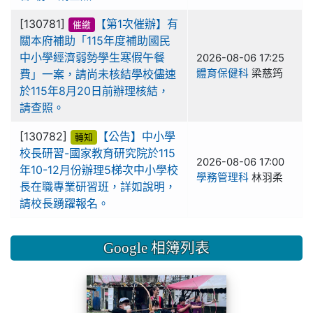
[130781]
【第1次催辦】有
催繳
關本府補助「115年度補助國民
中小學經濟弱勢學生寒假午餐
2026-08-06 17:25
費」一案，請尚未核結學校儘速
體育保健科
梁慈筠
於115年8月20日前辦理核結，
請查照。
[130782]
【公告】中小學
轉知
校長研習-國家教育研究院於115
2026-08-06 17:00
年10-12月份辦理5梯次中小學校
學務管理科
林羽柔
長在職專業研習班，詳如說明，
請校長踴躍報名。
Google 相簿列表
1150327本土