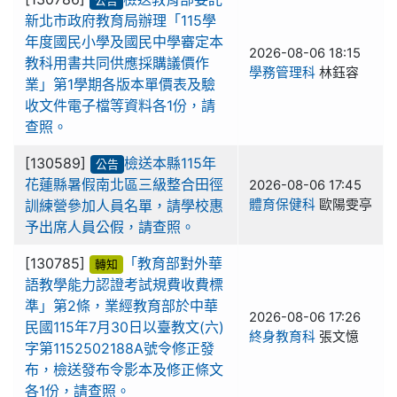
公告
新北市政府教育局辦理「115學
年度國民小學及國民中學審定本
2026-08-06 18:15
教科用書共同供應採購議價作
學務管理科
林鈺容
業」第1學期各版本單價表及驗
收文件電子檔等資料各1份，請
查照。
[130589]
檢送本縣115年
公告
花蓮縣暑假南北區三級整合田徑
2026-08-06 17:45
訓練營參加人員名單，請學校惠
體育保健科
歐陽雯亭
予出席人員公假，請查照。
[130785]
「教育部對外華
轉知
語教學能力認證考試規費收費標
準」第2條，業經教育部於中華
2026-08-06 17:26
民國115年7月30日以臺教文(六)
終身教育科
張文憶
字第1152502188A號令修正發
布，檢送發布令影本及修正條文
各1份，請查照。