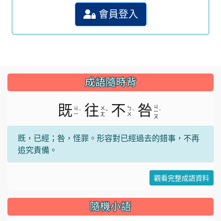
會員登入
成語隨時背
既
往
不
咎
ㄐ
ㄐ
ㄨ
ㄅ
ˋ
ˇ
ˋ
ˋ
ㄧ
ㄧ
ㄤ
ㄨ
ㄡ
既，已經；咎，怪罪。形容對已經過去的錯事，不再
追究責備。
觀看完整成語資料
隨機小語