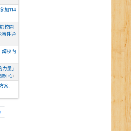
加114
於校園
聚事件通
，請校內
理的力量」
健康中心
)
險方案」
一頁
最後頁
»