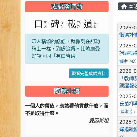
成語隨時背
本
口
碑
載
道
ㄎ
ㄅ
ㄗ
ㄉ
文章
ˇ
ˋ
ˋ
2025-0
ㄡ
ㄟ
ㄞ
ㄠ
徵選計
眾人稱頌的話語，就像刻在記功
2025-0
碑上一樣，到處流傳。比喻廣受
諾羅病
好評。同「有口皆碑」
健康中心
)
2025-0
觀看完整成語資料
「教師
踴躍報
隨機小語
2025-0
氏菌椰
一個人的價值，應該看他貢獻什麼，而
(
葉淑芳
/ 
不是取得什麼。
愛因斯坦
2025-0
婦追蹤
心
)