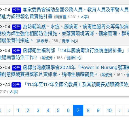
03-04
客家委員會補助全國公務人員、教育人員及軍警人員參
公告
語能力認證報名費實施計畫
(
陶吉豐
/ 231 /
人事
)
s://crowa.cwb.gov.tw/HealthWeather/ _blank
03-04
為防範流感、水痘、腸病毒、病毒性腸胃炎等傳染病
公告
請校內師生強化相關防治措施，並落實環境清消、個案管理、群
關感染管制措施。
(
葉淑芳
/ 165 /
健康中心
)
03-04
函轉衛生福利部「114年腸病毒流行疫情應變計畫」
公告
強腸病毒防治工作。
(
葉淑芳
/ 155 /
健康中心
)
ps://www.cwb.gov.tw/V8/C/W/OBS_UVI.html _blank
03-04
函轉台灣護理學會2024年「Power in Nursing護
公告
理創意獎競賽得獎影片資訊案，請師生踴躍觀賞。
(
葉淑芳
/ 169 /
02-24
「114年至117年全國公教員工及其親屬長期照顧保
公告
217 /
人事
)
第一頁
上一頁
(目前頁次)
下
«
‹
1
2
3
4
5
6
7
8
9
10
›