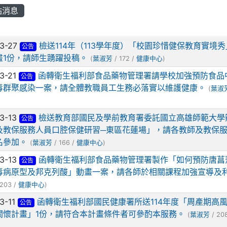
站消息
列表
3-27
檢送114年（113學年度）「校園珍惜健保教育實境
公告
畫1份，請師生踴躍投稿。
(
葉淑芳
/ 172 /
健康中心
)
3-21
函轉衛生福利部食品藥物管理署請學校加強預防食品
公告
毒群聚感染一案，請全體教職員工生務必落實以維護健康。
(
葉淑
3-13
檢送教育部國民及學前教育署委託國立高雄師範大學
公告
及教保服務人員口腔保健研習─東區花蓮場」，請各教師及教保
名參加。
(
葉淑芳
/ 166 /
健康中心
)
3-13
函轉衛生福利部食品藥物管理署製作「如何預防唐菖
公告
毒病原型及邦克列酸」動畫一案，請各師於相關課程加強宣導及
203 /
健康中心
)
3-11
函轉衛生福利部國民健康署所送114年度「周產期高
公告
關懷計畫」1份，請符合本計畫條件者可參酌本服務。
(
葉淑芳
/ 20