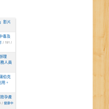
秀」影片
中毒及
芳
/ 191 /
辦理
服務人員
蒲伯克
利用。
風險孕產
8 /
健康中