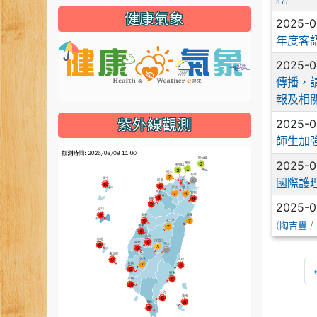
健康氣象
2025-
年度客
link to http
2025-
傳播，
報及相
2025-
紫外線觀測
師生加
link to htt
2025-
國際護
2025-
(
陶吉豐
/ 