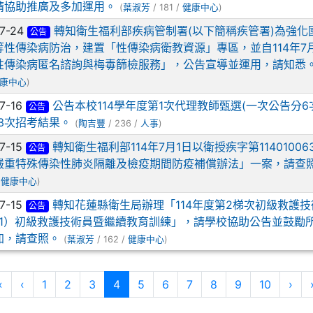
請協助推廣及多加運用。
(
葉淑芳
/ 181 /
健康中心
)
7-24
轉知衛生福利部疾病管制署(以下簡稱疾管署)為強化
s://crowa.cwb.gov.tw/HealthWeather/ _blank
公告
等性傳染病防治，建置「性傳染病衛教資源」專區，並自114年7
性傳染病匿名諮詢與梅毒篩檢服務」，公告宣導並運用，請知悉
康中心
)
7-16
公告本校114學年度第1次代理教師甄選(一次公告分6
公告
3次招考結果。
(
陶吉豐
/ 236 /
人事
)
ps://www.cwb.gov.tw/V8/C/W/OBS_UVI.html _blank
7-15
轉知衛生福利部114年7月1日以衛授疾字第11401006
公告
嚴重特殊傳染性肺炎隔離及檢疫期間防疫補償辦法」一案，請查
/
健康中心
)
7-15
轉知花蓮縣衛生局辦理「114年度第2梯次初級救護技
公告
T-1）初級救護技術員暨繼續教育訓練」，請學校協助公告並鼓勵
加，請查照。
(
葉淑芳
/ 162 /
健康中心
)
第一頁
上一頁
(目前頁次)
下
«
‹
1
2
3
4
5
6
7
8
9
10
›