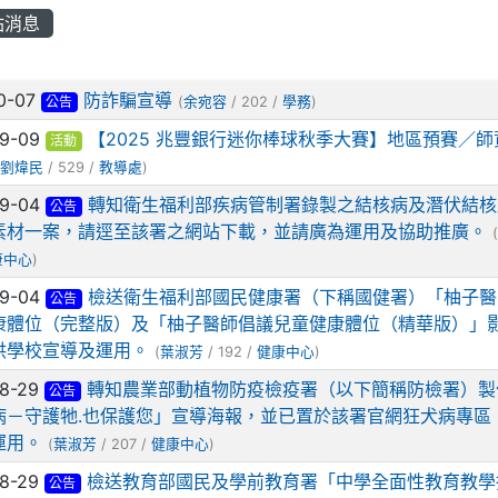
站消息
列表
0-07
防詐騙宣導
公告
(
余宛容
/ 202 /
學務
)
09-09
【2025 兆豐銀行迷你棒球秋季大賽】地區預賽／師
活動
劉煒民
/ 529 /
教導處
)
09-04
轉知衛生福利部疾病管制署錄製之結核病及潛伏結核
公告
素材一案，請逕至該署之網站下載，並請廣為運用及協助推廣。
(
康中心
)
09-04
檢送衛生福利部國民健康署（下稱國健署）「柚子醫
公告
康體位（完整版）及「柚子醫師倡議兒童健康體位（精華版）」影
供學校宣導及運用。
(
葉淑芳
/ 192 /
健康中心
)
08-29
轉知農業部動植物防疫檢疫署（以下簡稱防檢署）製
公告
病－守護牠.也保護您」宣導海報，並已置於該署官網狂犬病專區
運用。
(
葉淑芳
/ 207 /
健康中心
)
08-29
檢送教育部國民及學前教育署「中學全面性教育教學
公告