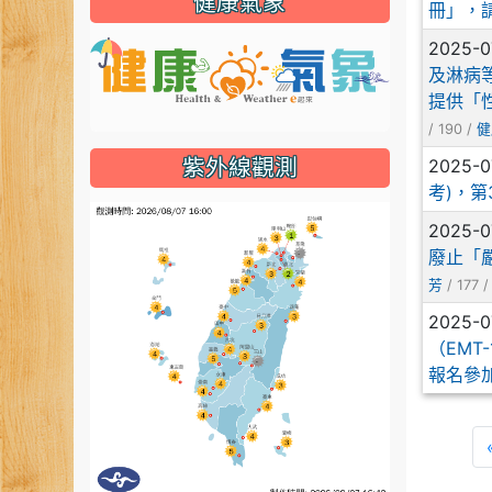
健康氣象
冊」，
2025-0
link to http
及淋病
提供「
/ 190 /
健
2025-0
紫外線觀測
考)，第
link to htt
2025-0
廢止「
芳
/ 177 
2025-0
（EM
報名參