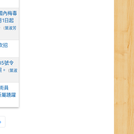
國內梅毒
月1日起
。
(
葉淑芳
次招
35號令
照。
(
葉淑
術員
所屬踴躍
一頁
最後頁
»