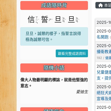
成語隨時背
本
信
誓
旦
旦
ㄒ
ㄉ
ㄉ
文章
ˋ
ㄕ
ˋ
ˋ
ˋ
ㄧ
2025-1
ㄢ
ㄢ
ㄣ
2025-
旦旦，誠懇的樣子，指誓言說得
名開跑
(
極為誠懇可信。
2025-
播衛教
觀看完整成語資料
192 /
健
2025-
隨機小語
兒童健
支，提
偉大人物最明顯的標誌，就是他堅強的
意志。
2025-
愛迪生
絕狂犬
宣導及
2025-