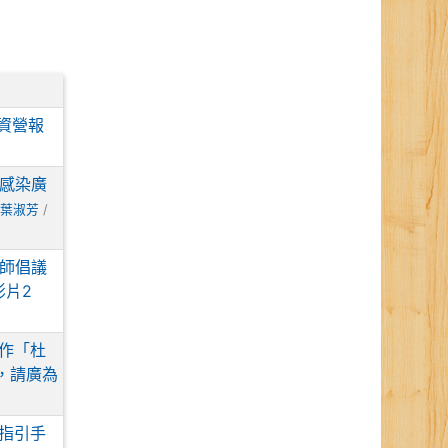
資營報
感染廣
葉淑芳
/
師倡議
片2
作「杜
，請廣為
指引手