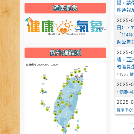
播，請
健康氣象
件通報
2025-
link to http
日）、1
「114
助公告
2025-0
紫外線觀測
峻，亞
link to htt
教職員
/ 135 /
健
2025-0
/
健康中
2025-0
健康中心
)