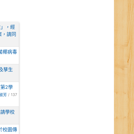
險」，經
案，請同
菌椰病毒
及孳生
第2學
淑芳
/ 137
，請學校
於校園傳