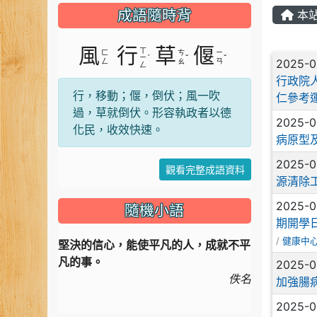
成語隨時背
本
風
行
草
偃
ㄒ
ㄈ
ㄘ
ㄧ
文章
ˊ
ˇ
ˇ
ㄧ
2025-0
ㄥ
ㄠ
ㄢ
ㄥ
行政院
行，移動；偃，倒伏；風一吹
仁參考
過，草就倒伏。形容執政者以德
2025-0
化民，收效快速。
病原型
2025-0
觀看完整成語資料
源清除
2025-0
隨機小語
期開學
/
健康中
堅決的信心，能使平凡的人，成就不平
凡的事。
2025-0
佚名
加強腸
2025-0