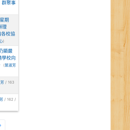
、群聚事
（星期
辦理
請各校協
心
)
仍顯嚴
請學校向
。
(
葉淑芳
淑芳
/ 163
芳
/ 162 /
一頁
最後頁
»