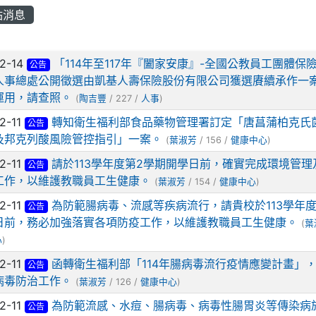
站消息
列表
2-14
「114年至117年『闔家安康』-全國公教員工團體保
公告
人事總處公開徵選由凱基人壽保險股份有限公司獲選賡續承作一
運用，請查照。
(
陶吉豐
/ 227 /
人事
)
2-11
轉知衛生福利部食品藥物管理署訂定「唐菖蒲柏克氏
公告
及邦克列酸風險管控指引」一案。
(
葉淑芳
/ 156 /
健康中心
)
2-11
請於113學年度第2學期開學日前，確實完成環境管理
公告
工作，以維護教職員工生健康。
(
葉淑芳
/ 154 /
健康中心
)
2-11
為防範腸病毒、流感等疾病流行，請貴校於113學年度
公告
日前，務必加強落實各項防疫工作，以維護教職員工生健康。
(
葉
心
)
2-11
函轉衛生福利部「114年腸病毒流行疫情應變計畫」
公告
病毒防治工作。
(
葉淑芳
/ 126 /
健康中心
)
2-11
為防範流感、水痘、腸病毒、病毒性腸胃炎等傳染病
公告