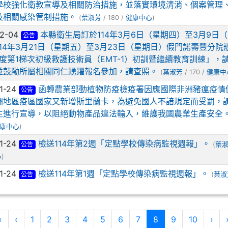
學校強化衛教宣導及相關防治措施，並落實環境清消、個案管理
及相關感染管制措施。
(
葉淑芳
/ 180 /
健康中心
)
02-04
本縣衛生局訂於114年3月6日（星期四）至3月9日
s://crowa.cwb.gov.tw/HealthWeather/ _blank
公告
14年3月21日（星期五）至3月23日（星期日）假門諾壽豐分院
年度第1梯次初級救護技術員（EMT-1）初訓暨繼續教育訓練」，
並鼓勵所屬相關同仁踴躍報名參加，請查照。
(
葉淑芳
/ 170 /
健康中
1-24
函轉農業部動植物防疫檢疫署因應國際非洲豬瘟疫情
公告
洲地區疫區國家又新增斯里蘭卡，為避免國人不諳規定而受罰，
ps://www.cwb.gov.tw/V8/C/W/OBS_UVI.html _blank
生進行宣導，以阻絕動物產品違法輸入，維護我國農業生產安全
康中心
)
1-24
檢送114年第2週「定點學校傳染病監視週報」。
公告
(
葉
心
)
1-24
檢送114年第1週「定點學校傳染病監視週報」。
公告
(
葉淑
第一頁
上一頁
(目前頁次)
下
«
‹
1
2
3
4
5
6
7
8
9
10
›