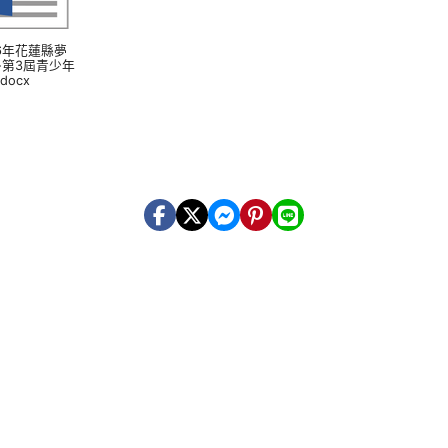
016年花蓮縣夢
-第3屆青少年
docx
s://crowa.cwb.gov.tw/HealthWeather/ _blank
ps://www.cwb.gov.tw/V8/C/W/OBS_UVI.html _blank