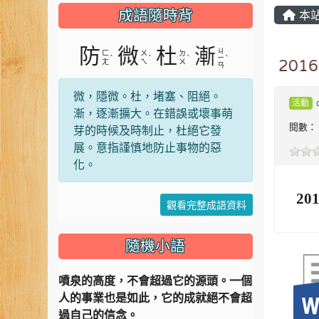
成語隨時背
本
防
微
杜
漸
ㄐ
ㄈ
ㄨ
ㄉ
ˊ
ˊ
ˋ
ˋ
ㄧ
ㄤ
ㄟ
ㄨ
20
ㄢ
微，隱微。杜，堵塞、阻絕。
活動
漸，逐漸擴大。在錯誤或壞事萌
閱數： 
芽的時候及時制止，杜絕它發
展。意指謹慎地防止事物的惡
化。
20
觀看完整成語資料
隨機小語
噴泉的高度，不會超過它的源頭。一個
人的事業也是如此，它的成就絕不會超
過自己的信念。