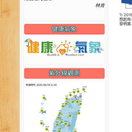
林肯
1) 2
想起飛
發明展.
健康氣象
link to http
紫外線觀測
link to htt