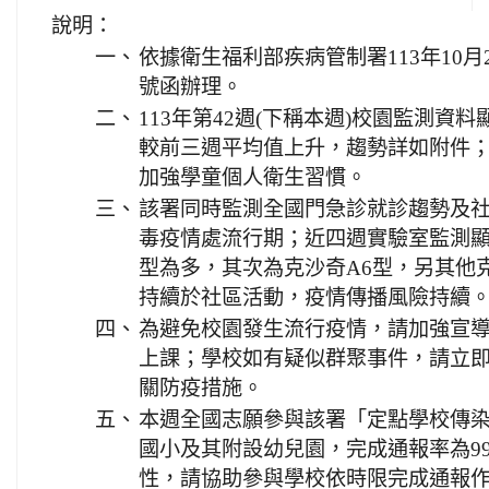
說明：
一、
依據衛生福利部疾病管制署113年10月24
號函辦理。
二、
113年第42週(下稱本週)校園監測資
較前三週平均值上升，趨勢詳如附件
加強學童個人衛生習慣。
三、
該署同時監測全國門急診就診趨勢及
毒疫情處流行期；近四週實驗室監測顯
型為多，其次為克沙奇A6型，另其他克
持續於社區活動，疫情傳播風險持續
四、
為避免校園發生流行疫情，請加強宣
上課；學校如有疑似群聚事件，請立
關防疫措施。
五、
本週全國志願參與該署「定點學校傳染
國小及其附設幼兒園，完成通報率為99
性，請協助參與學校依時限完成通報