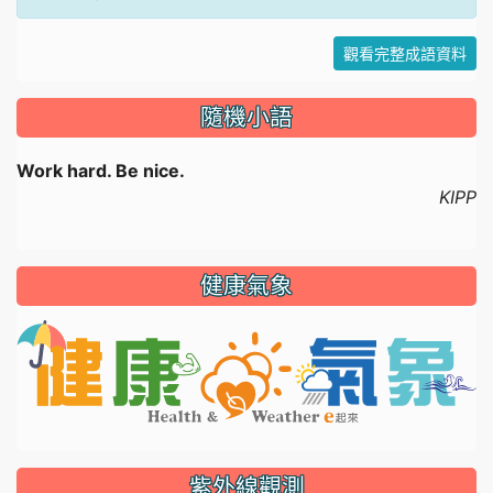
觀看完整成語資料
隨機小語
Work hard. Be nice.
KIPP
健康氣象
li
紫外線觀測