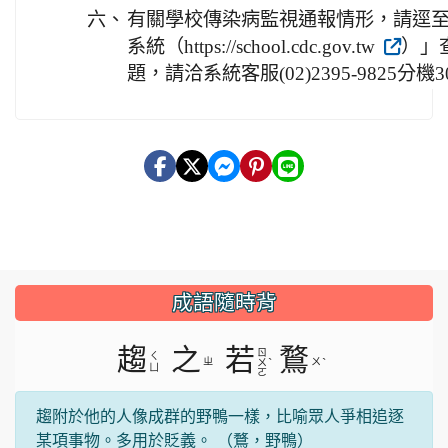
六、
有關學校傳染病監視通報情形，請逕
系統（https://school.cdc.gov.tw
）」
題，請洽系統客服(02)2395-9825分機
成語隨時背
趨
之
若
鶩
ㄖ
ㄑ
ㄓ
ˋ
ㄨ
ˋ
ㄨ
ㄩ
ㄛ
趨附於他的人像成群的野鴨一樣，比喻眾人爭相追逐
某項事物。多用於貶義。 （鶩，野鴨）